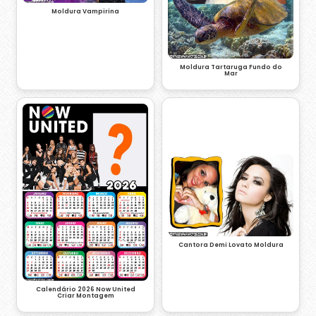
Moldura Vampirina
Moldura Tartaruga Fundo do
Mar
Cantora Demi Lovato Moldura
Calendário 2026 Now United
Criar Montagem