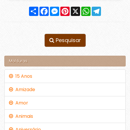
Compartilhar
Facebook
Messenger
Pinterest
X
WhatsApp
Telegram
Pesquisar
Molduras
15 Anos
Amizade
Amor
Animais
Aniversário