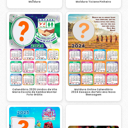
Moldura
Moldura Ticiane Pinheiro
Calendário 2026 Unidos de Vila
Moldura Online Calendário
Maria Escola de Samba Montar
2024 Desejos de Feliz Ano Novo
Foto Grátis
Mensagem