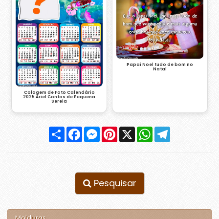
Papai Noel tudo de bom no
Natal
Colagem de Foto Calendário
2025 Ariel Contos de Pequena
Sereia
Compartilhar
Facebook
Messenger
Pinterest
X
WhatsApp
Telegram
Pesquisar
Molduras