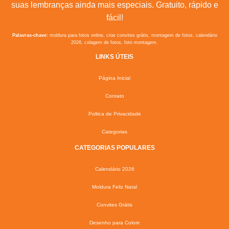
suas lembranças ainda mais especiais. Gratuito, rápido e
fácil!
Palavras-chave:
moldura para fotos online, criar convites grátis, montagem de fotos, calendário
2026, colagem de fotos, foto montagem.
LINKS ÚTEIS
Página Inicial
Contato
Poltica de Privacidade
Categorias
CATEGORIAS POPULARES
Calendário 2026
Moldura Feliz Natal
Convites Grátis
Desenho para Colorir