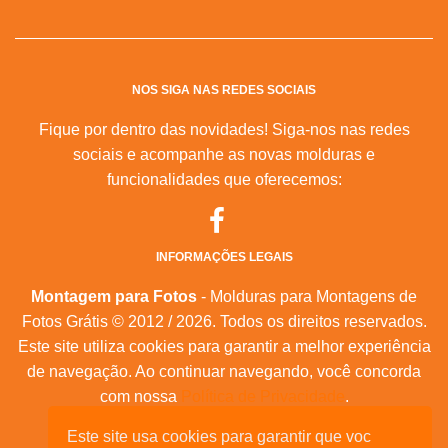
NOS SIGA NAS REDES SOCIAIS
Fique por dentro das novidades! Siga-nos nas redes
sociais e acompanhe as novas molduras e
funcionalidades que oferecemos:
INFORMAÇÕES LEGAIS
Montagem para Fotos
- Molduras para Montagens de
Fotos Grátis © 2012 / 2026. Todos os direitos reservados.
Este site utiliza cookies para garantir a melhor experiência
de navegação. Ao continuar navegando, você concorda
com nossa
Política de Privacidade
.
Este site usa cookies para garantir que voc
Mapa do Site
|
Feeds RSS
|
Sobre Nós