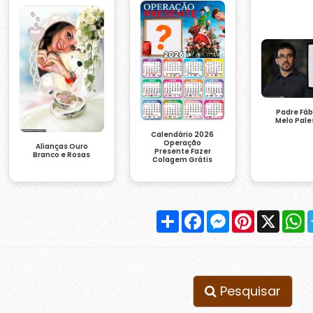
Padre Fáb
Melo Pale
Calendário 2026
Operação
Alianças Ouro
Presente Fazer
Branco e Rosas
Colagem Grátis
Compartilhar
Facebook
Messenger
Pinterest
X
W
Pesquisar