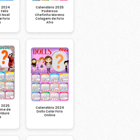
o 2024
Calendário 2025
Feliz
Poderoso
i Noel
Chefinho Moreno
e Foto
Colagem de Foto
s
Afro
o 2025
Calendário 2024
Time de
Dolls Colar Foto
oldura
Online
e