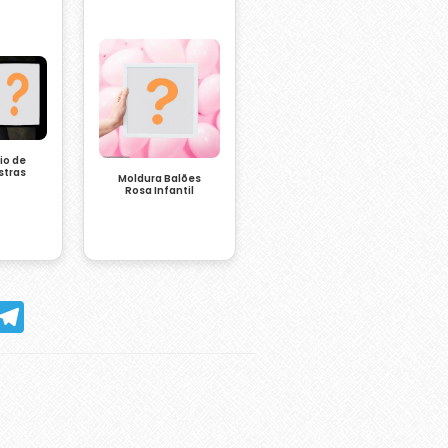
io de
stras
Moldura Balões
Rosa Infantil
hatsApp
Telegram