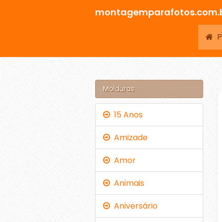
montagemparafotos.com.
Pá
Molduras
15 Anos
Amizade
Amor
Animais
Aniversário