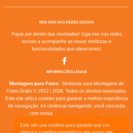
NOS SIGA NAS REDES SOCIAIS
Fique por dentro das novidades! Siga-nos nas redes
sociais e acompanhe as novas molduras e
funcionalidades que oferecemos:
INFORMAÇÕES LEGAIS
Montagem para Fotos
- Molduras para Montagens de
Fotos Grátis © 2012 / 2026. Todos os direitos reservados.
Este site utiliza cookies para garantir a melhor experiência
de navegação. Ao continuar navegando, você concorda
com nossa
Política de Privacidade
.
Mapa do Site
Este site usa cookies para garantir que voc
|
Feeds RSS
|
Sobre Nós
obtenha a melhor experiência em nosso site.