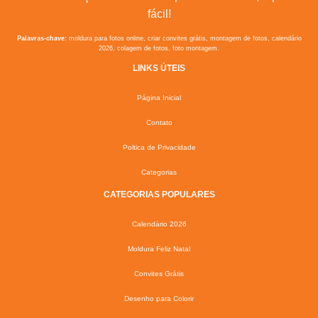
fácil!
Palavras-chave:
moldura para fotos online, criar convites grátis, montagem de fotos, calendário
2026, colagem de fotos, foto montagem.
LINKS ÚTEIS
Página Inicial
Contato
Poltica de Privacidade
Categorias
CATEGORIAS POPULARES
Calendário 2026
Moldura Feliz Natal
Convites Grátis
Desenho para Colorir