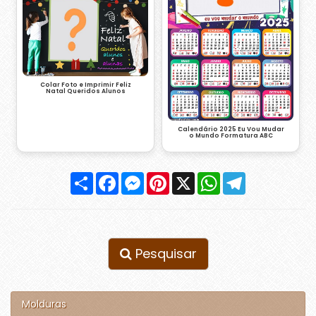
Colar Foto e Imprimir Feliz
Natal Queridos Alunos
Calendário 2025 Eu Vou Mudar
o Mundo Formatura ABC
Compartilhar
Facebook
Messenger
Pinterest
X
WhatsApp
Telegram
Pesquisar
Molduras