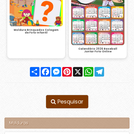
Moldura Brinquedos Colagem
de Foto Infantil
Calendário 2026 Baseball
Juntar Foto Online
Compartilhar
Facebook
Messenger
Pinterest
X
WhatsApp
Telegram
Pesquisar
Molduras