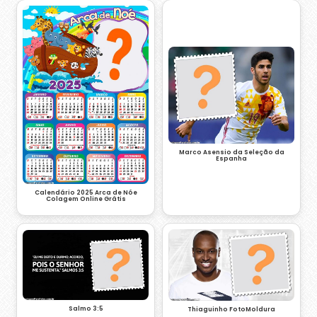
Marco Asensio da Seleção da
Espanha
Calendário 2025 Arca de Nóe
Colagem Online Grátis
Salmo 3:5
Thiaguinho FotoMoldura