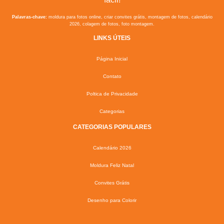
Palavras-chave:
moldura para fotos online, criar convites grátis, montagem de fotos, calendário
2026, colagem de fotos, foto montagem.
LINKS ÚTEIS
Página Inicial
Contato
Poltica de Privacidade
Categorias
CATEGORIAS POPULARES
Calendário 2026
Moldura Feliz Natal
Convites Grátis
Desenho para Colorir