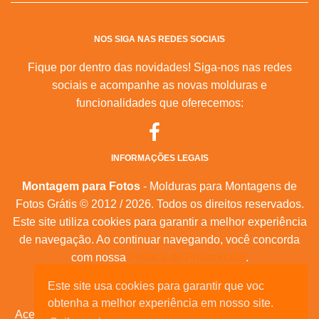
NOS SIGA NAS REDES SOCIAIS
Fique por dentro das novidades! Siga-nos nas redes
sociais e acompanhe as novas molduras e
funcionalidades que oferecemos:
INFORMAÇÕES LEGAIS
Montagem para Fotos
- Molduras para Montagens de
Fotos Grátis © 2012 / 2026. Todos os direitos reservados.
Este site utiliza cookies para garantir a melhor experiência
de navegação. Ao continuar navegando, você concorda
com nossa
Política de Privacidade
.
Este site usa cookies para garantir que voc
Mapa do Site
|
Feeds RSS
|
Sobre Nós
obtenha a melhor experiência em nosso site.
Acesse nossas molduras para:
calendários, convites de