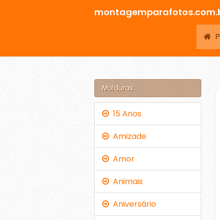
montagemparafotos.com.
Pá
Molduras
15 Anos
Amizade
Amor
Animais
Aniversário