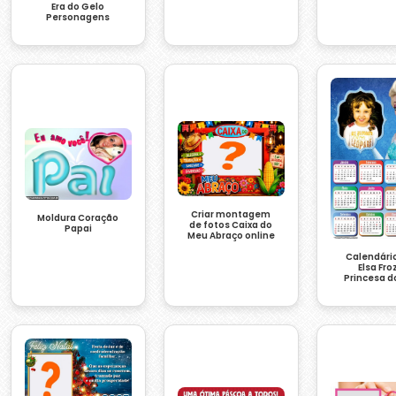
Era do Gelo
Personagens
Criar montagem
Moldura Coração
de fotos Caixa do
Papai
Meu Abraço online
Calendári
Elsa Fro
Princesa d