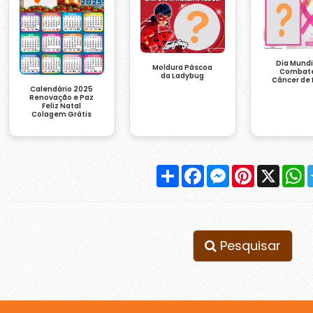
Dia Mundi
Moldura Páscoa
Combate
da Ladybug
Câncer de
Calendário 2025
Renovação e Paz
Feliz Natal
Colagem Grátis
Compartilhar
Facebook
Messenger
Pinterest
X
W
Pesquisar