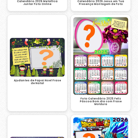
Calendário 2026 Metallica
Calendário 2026 Jesus em Tua
Juntar Foto Online
Presença Montagem de Foto
Ajudantes de Papai Noel Frase
de Natal
Foto Calendário 2025 Feliz
Páscoa Bom dia com Frase
Moldura