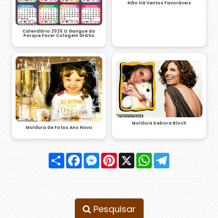
Não Há Ventos Favoráveis
Calendário 2026 O Gangue do
Parque Fazer Colagem Grátis
Moldura Debora Bloch
Moldura de Fotos Ano Novo
Compartilhar
Facebook
Messenger
Pinterest
X
WhatsApp
Telegram
Pesquisar