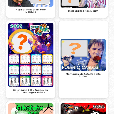
Neymar Instagram Foto
Moldura Rodrigo Marim
Moldura
Montagem de Foto Roberto
Carlos
Calendário 2025 Space Jam
Foto Montagem Grátis