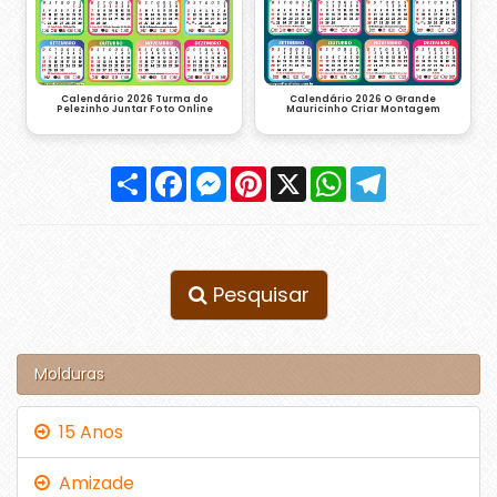
Calendário 2026 Turma do
Calendário 2026 O Grande
Pelezinho Juntar Foto Online
Mauricinho Criar Montagem
Compartilhar
Facebook
Messenger
Pinterest
X
WhatsApp
Telegram
Pesquisar
Molduras
15 Anos
Amizade