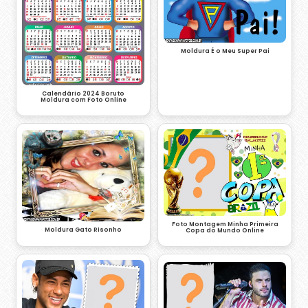
Moldura É o Meu Super Pai
Calendário 2024 Boruto
Moldura com Foto Online
Foto Montagem Minha Primeira
Moldura Gato Risonho
Copa do Mundo Online