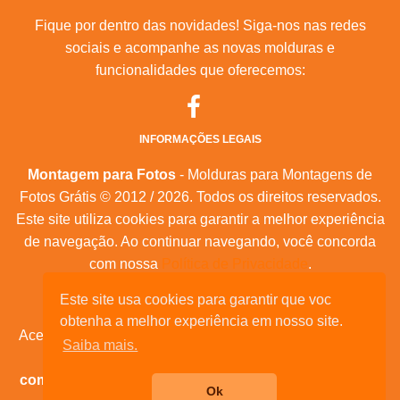
Fique por dentro das novidades! Siga-nos nas redes
sociais e acompanhe as novas molduras e
funcionalidades que oferecemos:
INFORMAÇÕES LEGAIS
Montagem para Fotos
- Molduras para Montagens de
Fotos Grátis © 2012 / 2026. Todos os direitos reservados.
Este site utiliza cookies para garantir a melhor experiência
de navegação. Ao continuar navegando, você concorda
com nossa
Política de Privacidade
.
Mapa do Site
|
Feeds RSS
|
Sobre Nós
Este site usa cookies para garantir que voc
obtenha a melhor experiência em nosso site.
Acesse nossas molduras para:
calendários, convites de
Saiba mais.
aniversário, dia das mães, feliz natal, datas
comemorativas, e muita outras datas comemorativas!
Ok