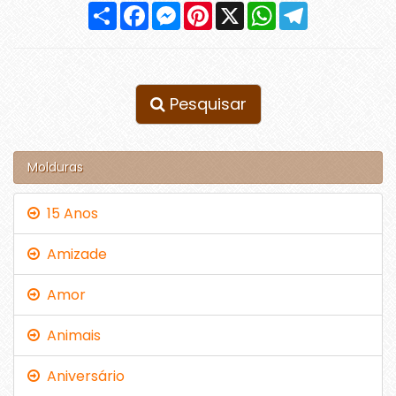
Compartilhar
Facebook
Messenger
Pinterest
X
WhatsApp
Telegram
Pesquisar
Molduras
15 Anos
Amizade
Amor
Animais
Aniversário