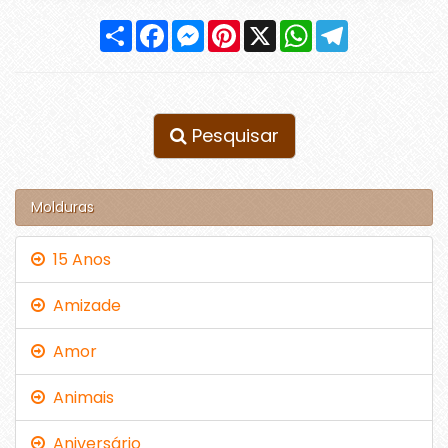
Compartilhar
Facebook
Messenger
Pinterest
X
WhatsApp
Telegram
Pesquisar
Molduras
15 Anos
Amizade
Amor
Animais
Aniversário