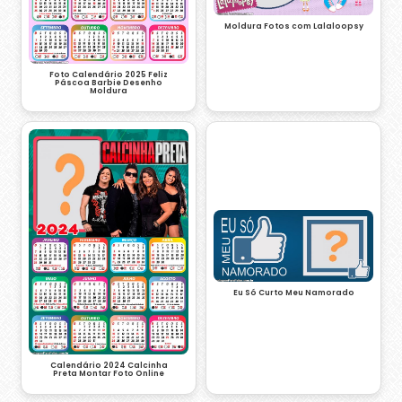
Moldura Fotos com Lalaloopsy
Foto Calendário 2025 Feliz
Páscoa Barbie Desenho
Moldura
Eu Só Curto Meu Namorado
Calendário 2024 Calcinha
Preta Montar Foto Online