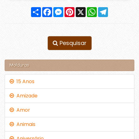
Compartilhar
Facebook
Messenger
Pinterest
X
WhatsApp
Telegram
Pesquisar
Molduras
15 Anos
Amizade
Amor
Animais
Aniversário