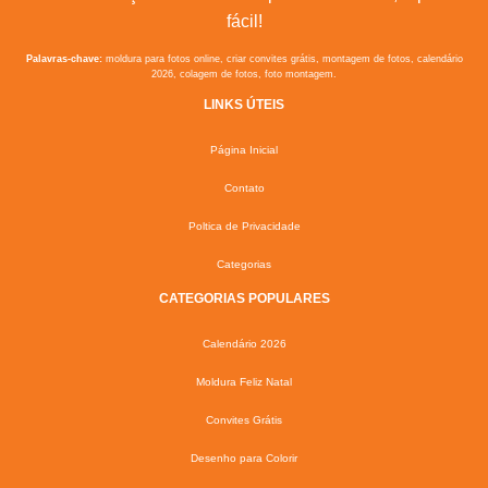
fácil!
Palavras-chave:
moldura para fotos online, criar convites grátis, montagem de fotos, calendário
2026, colagem de fotos, foto montagem.
LINKS ÚTEIS
Página Inicial
Contato
Poltica de Privacidade
Categorias
CATEGORIAS POPULARES
Calendário 2026
Moldura Feliz Natal
Convites Grátis
Desenho para Colorir