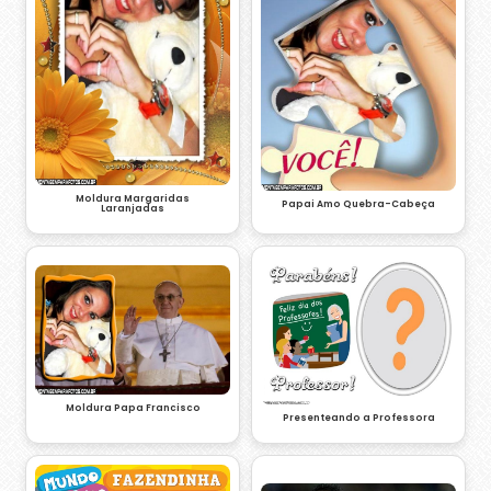
Moldura Margaridas
Papai Amo Quebra-Cabeça
Laranjadas
Moldura Papa Francisco
Presenteando a Professora