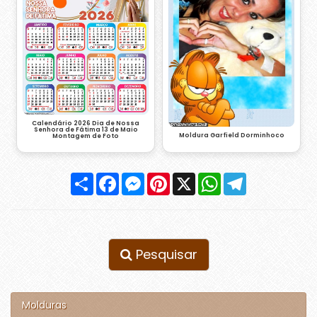
Calendário 2026 Dia de Nossa
Senhora de Fátima 13 de Maio
Moldura Garfield Dorminhoco
Montagem de Foto
Compartilhar
Facebook
Messenger
Pinterest
X
WhatsApp
Telegram
Pesquisar
Molduras