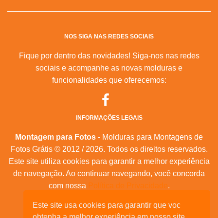
NOS SIGA NAS REDES SOCIAIS
Fique por dentro das novidades! Siga-nos nas redes
sociais e acompanhe as novas molduras e
funcionalidades que oferecemos:
INFORMAÇÕES LEGAIS
Montagem para Fotos
- Molduras para Montagens de
Fotos Grátis © 2012 / 2026. Todos os direitos reservados.
Este site utiliza cookies para garantir a melhor experiência
de navegação. Ao continuar navegando, você concorda
com nossa
Política de Privacidade
.
Este site usa cookies para garantir que voc
Mapa do Site
|
Feeds RSS
|
Sobre Nós
obtenha a melhor experiência em nosso site.