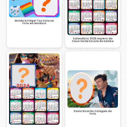
Moldura Fidget Toy Colocar
Foto em Moldura
Calendário 2025 Império da
Casa Verde Escola de Samba
Paulo Ricardo Colagem de
Foto