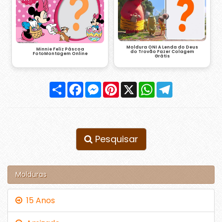
Moldura ONI A Lenda do Deus
Minnie Feliz Páscoa
do Trovão Fazer Colagem
FotoMontagem Online
Grátis
Compartilhar
Facebook
Messenger
Pinterest
X
WhatsApp
Telegram
Pesquisar
Molduras
15 Anos