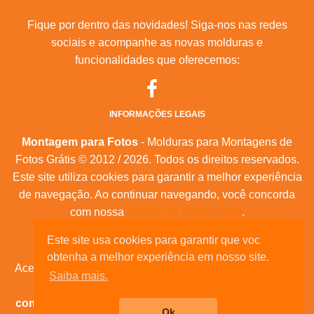
Fique por dentro das novidades! Siga-nos nas redes
sociais e acompanhe as novas molduras e
funcionalidades que oferecemos:
INFORMAÇÕES LEGAIS
Montagem para Fotos
- Molduras para Montagens de
Fotos Grátis © 2012 / 2026. Todos os direitos reservados.
Este site utiliza cookies para garantir a melhor experiência
de navegação. Ao continuar navegando, você concorda
com nossa
Política de Privacidade
.
Mapa do Site
|
Feeds RSS
|
Sobre Nós
Este site usa cookies para garantir que voc
obtenha a melhor experiência em nosso site.
Acesse nossas molduras para:
calendários, convites de
Saiba mais.
aniversário, dia das mães, feliz natal, datas
comemorativas, e muita outras datas comemorativas!
Ok