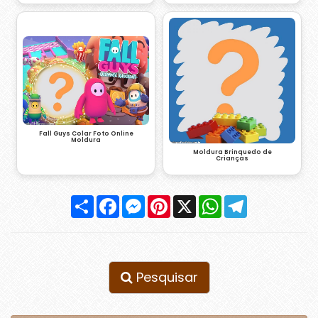
Fall Guys Colar Foto Online
Moldura
Moldura Brinquedo de
Crianças
Compartilhar
Facebook
Messenger
Pinterest
X
WhatsApp
Telegram
Pesquisar