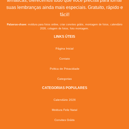
temáticas, oferecemos tudo que você precisa para tornar
suas lembranças ainda mais especiais. Gratuito, rápido e
fácil!
Palavras-chave:
moldura para fotos online, criar convites grátis, montagem de fotos, calendário
2026, colagem de fotos, foto montagem.
LINKS ÚTEIS
Página Inicial
Contato
Poltica de Privacidade
Categorias
CATEGORIAS POPULARES
Calendário 2026
Moldura Feliz Natal
Convites Grátis