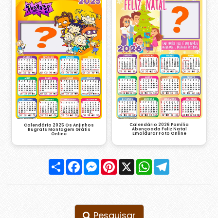
Calendário 2026 Família
Calendário 2025 Os Anjinhos
Abençoada Feliz Natal
Rugrats Montagem Grátis
Emoldurar Foto Online
Online
Compartilhar
Facebook
Messenger
Pinterest
X
WhatsApp
Telegram
Pesquisar