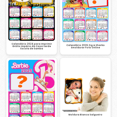
Calendário 2024 para Imprimir
Calendário 2026 Zig & Sharko
Grátis Império da Casa Verde
Emoldurar Foto Online
Escola de Samba
Moldura Bianca Salgueiro