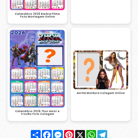
Calendário 2025 Barbie Filme
Foto Montagem Online
Anitta Moldura Colagem Online
Calendário 2026 Thor Amor e
Trovão Foto Colagem
Compartilhar
Facebook
Messenger
Pinterest
X
WhatsApp
Telegram