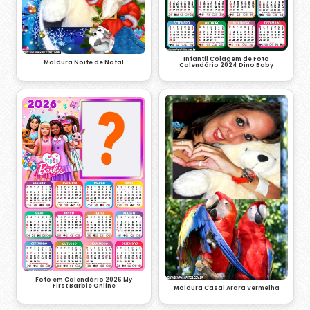
Infantil Colagem de Foto
Moldura Noite de Natal
Calendário 2024 Dino Baby
Foto em Calendário 2026 My
First Barbie Online
Moldura Casal Arara Vermelha