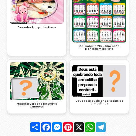
Desenho Porquinho Rosa
Calendário 2025 São João
Montagem de Foto
Deus está quebrando todas as
armadilhas
Mancha Verde Fazer Grátis
Carnaval
Compartilhar
Facebook
Messenger
Pinterest
X
WhatsApp
Telegram