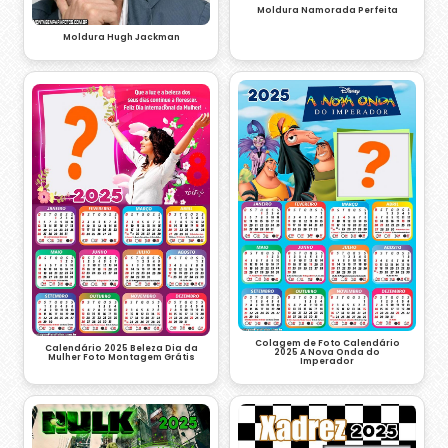
Moldura Namorada Perfeita
Moldura Hugh Jackman
Colagem de Foto Calendário
Calendário 2025 Beleza Dia da
2025 A Nova Onda do
Mulher Foto Montagem Grátis
Imperador