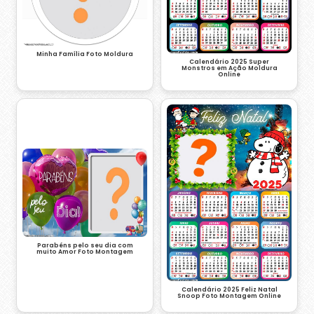
Minha Família Foto Moldura
Calendário 2025 Super
Monstros em Ação Moldura
Online
Parabéns pelo seu dia com
muito Amor Foto Montagem
Calendário 2025 Feliz Natal
Snoop Foto Montagem Online