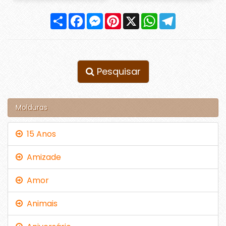
Compartilhar
Facebook
Messenger
Pinterest
X
WhatsApp
Telegram
Pesquisar
Molduras
15 Anos
Amizade
Amor
Animais