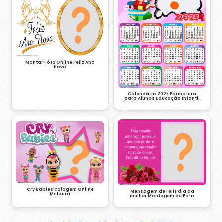
Montar Foto Online Feliz Ano
Novo
Calendário 2025 Formatura
para Alunos Educação Infantil
Cry Babies Colagem Online
Mensagem de Feliz dia da
Moldura
mulher Montagem de Foto