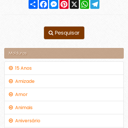
Compartilhar
Facebook
Messenger
Pinterest
X
WhatsApp
Telegram
Pesquisar
Molduras
15 Anos
Amizade
Amor
Animais
Aniversário