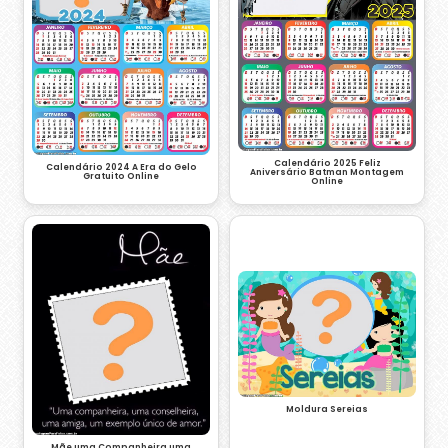
Calendário 2025 Feliz
Calendário 2024 A Era do Gelo
Aniversário Batman Montagem
Gratuito Online
Online
Moldura Sereias
Mãe uma Companheira uma