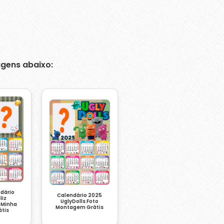
gens abaixo:
ndário
Calendário 2025
liz
UglyDolls Foto
o Minha
Montagem Grátis
átis