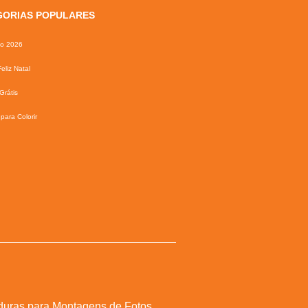
GORIAS POPULARES
io 2026
eliz Natal
Grátis
para Colorir
duras para Montagens de Fotos