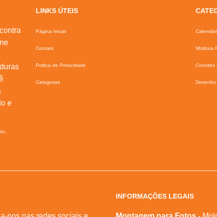
LINKS ÚTEIS
CATE
contra
Página Inicial
Calendár
ine
Contato
Moldura F
lduras
Poltica de Privacidade
Convites 
ê
Categorias
Desenho 
s
do e
tis,
INFORMAÇÕES LEGAIS
a-nos nas redes sociais e
Montagem para Fotos
- Mol