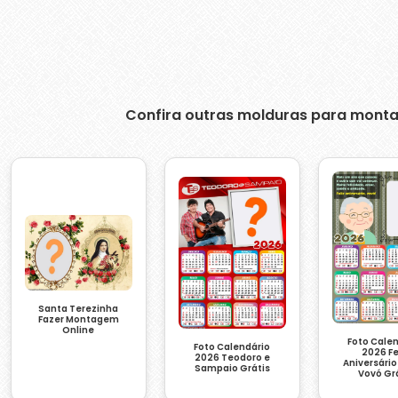
Confira outras molduras para monta
Santa Terezinha
Fazer Montagem
Online
Foto Cale
Foto Calendário
2026 Fe
2026 Teodoro e
Aniversári
Sampaio Grátis
Vovó Gr