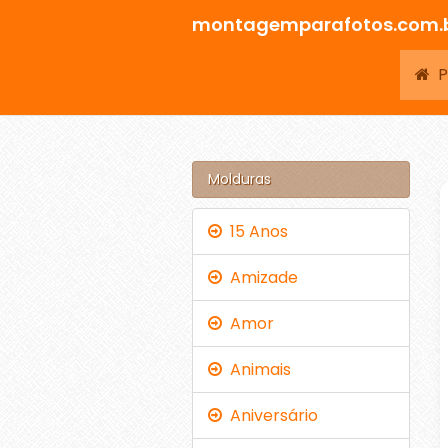
montagemparafotos.com.
Pá
Molduras
15 Anos
Amizade
Amor
Animais
Aniversário