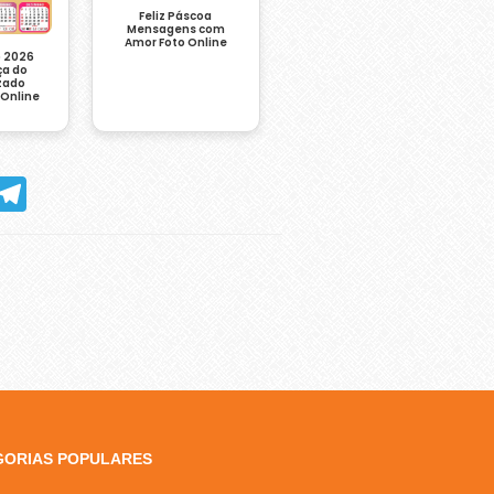
Feliz Páscoa
Mensagens com
Amor Foto Online
o 2026
a do
zado
 Online
hatsApp
Telegram
GORIAS POPULARES