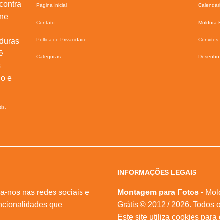
contra
Página Inicial
Calendár
ine
Contato
Moldura F
lduras
Poltica de Privacidade
Convites 
ê
Categorias
Desenho 
s
do e
tis,
INFORMAÇÕES LEGAIS
a-nos nas redes sociais e
Montagem para Fotos
- Mol
ncionalidades que
Grátis © 2012 / 2026. Todos o
Este site utiliza cookies para