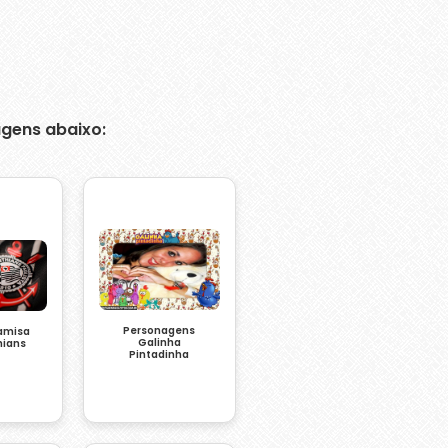
gens abaixo:
Personagens
amisa
Galinha
hians
Pintadinha