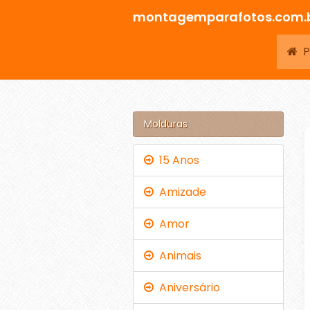
montagemparafotos.com.
Pá
Molduras
15 Anos
Amizade
Amor
Animais
Aniversário