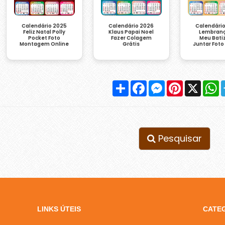
Calendário 2026
Calendári
Calendário 2025
Klaus Papai Noel
Lembranç
Feliz Natal Polly
Fazer Colagem
Meu Bati
Pocket Foto
Grátis
Juntar Foto
Montagem Online
Compartilhar
Facebook
Messenger
Pinterest
X
W
Pesquisar
LINKS ÚTEIS
CATE