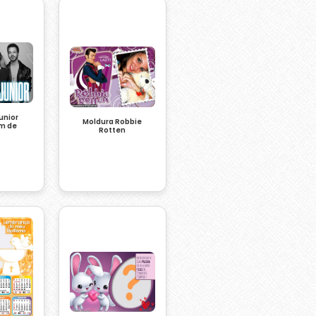
unior
Moldura Robbie
m de
Rotten