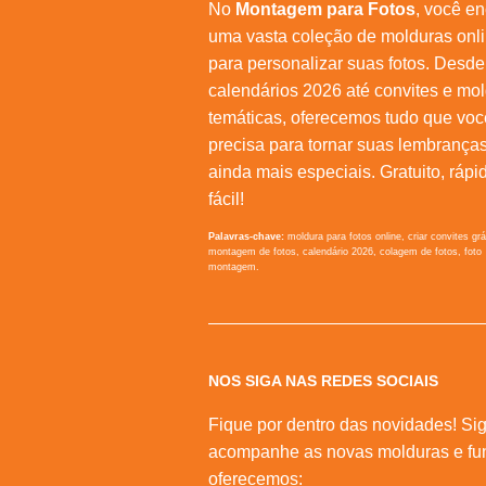
No
Montagem para Fotos
, você en
uma vasta coleção de molduras onl
para personalizar suas fotos. Desde
calendários 2026 até convites e mo
temáticas, oferecemos tudo que voc
precisa para tornar suas lembrança
ainda mais especiais. Gratuito, rápi
fácil!
Palavras-chave:
moldura para fotos online, criar convites grá
montagem de fotos, calendário 2026, colagem de fotos, foto
montagem.
NOS SIGA NAS REDES SOCIAIS
Fique por dentro das novidades! Sig
acompanhe as novas molduras e fu
oferecemos: