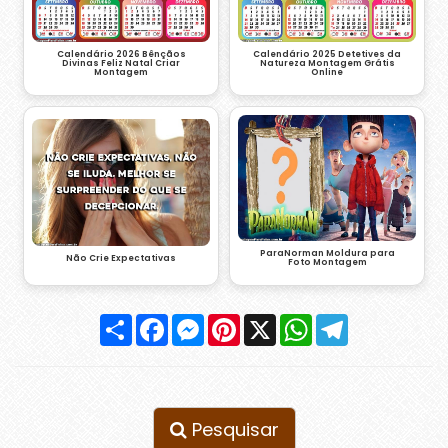
Calendário 2026 Bênçãos
Calendário 2025 Detetives da
Divinas Feliz Natal Criar
Natureza Montagem Grátis
Montagem
Online
ParaNorman Moldura para
Não Crie Expectativas
Foto Montagem
Compartilhar
Facebook
Messenger
Pinterest
X
WhatsApp
Telegram
Pesquisar