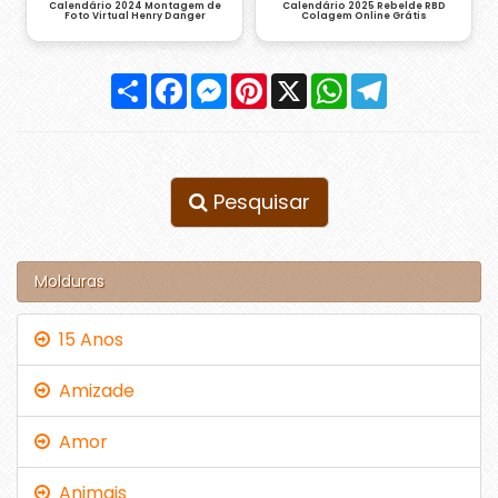
Calendário 2024 Montagem de
Calendário 2025 Rebelde RBD
Foto Virtual Henry Danger
Colagem Online Grátis
Compartilhar
Facebook
Messenger
Pinterest
X
WhatsApp
Telegram
Pesquisar
Molduras
15 Anos
Amizade
Amor
Animais