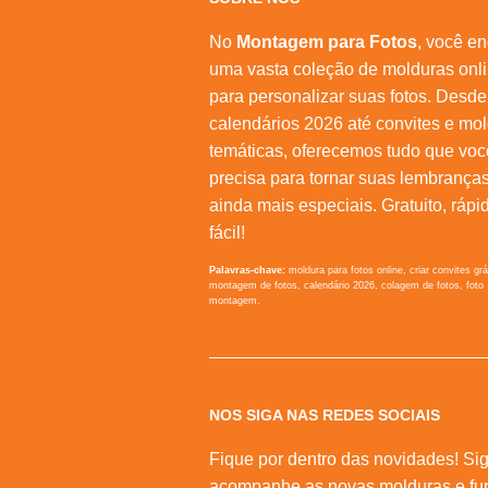
No
Montagem para Fotos
, você en
uma vasta coleção de molduras onl
para personalizar suas fotos. Desde
calendários 2026 até convites e mo
temáticas, oferecemos tudo que voc
precisa para tornar suas lembrança
ainda mais especiais. Gratuito, rápi
fácil!
Palavras-chave:
moldura para fotos online, criar convites grá
montagem de fotos, calendário 2026, colagem de fotos, foto
montagem.
NOS SIGA NAS REDES SOCIAIS
Fique por dentro das novidades! Sig
acompanhe as novas molduras e fu