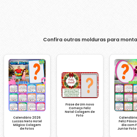
Confira outras molduras para monta
Frase de Um novo
Começo Feliz
Natal Colagem de
Foto
Calendário 2026
Calendári
Luccas Neto Hotel
Feliz Pásc
Mágico Colagem
dia com 
de Fotos
Juntar Foto