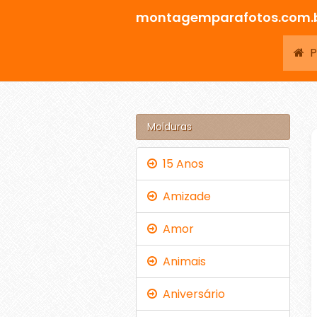
montagemparafotos.com.
Pá
Molduras
15 Anos
Amizade
Amor
Animais
Aniversário