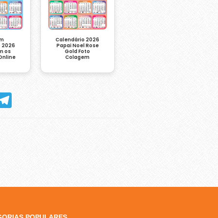
em
Calendário 2026
o 2026
Papai Noel Rose
m os
Gold Foto
Online
Colagem
hatsApp
Telegram
GORIAS POPULARES