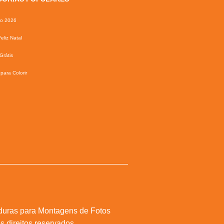
io 2026
eliz Natal
Grátis
para Colorir
duras para Montagens de Fotos
s direitos reservados.