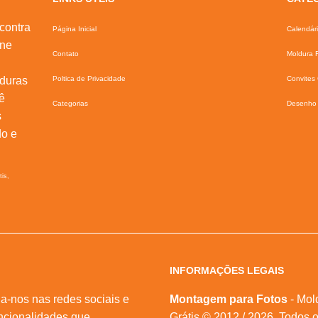
contra
Página Inicial
Calendár
ine
Contato
Moldura F
lduras
Poltica de Privacidade
Convites 
ê
Categorias
Desenho 
s
do e
tis,
INFORMAÇÕES LEGAIS
a-nos nas redes sociais e
Montagem para Fotos
- Mol
ncionalidades que
Grátis © 2012 / 2026. Todos o