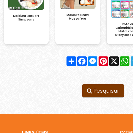
Moldura Grazi
Moldura BatBart
Massafera
Simpsons
Foto 
Calendári
Natal co
StoryBots 
Compartilhar
Facebook
Messenger
Pinterest
X
W
Pesquisar
LINKS ÚTEIS
CATE