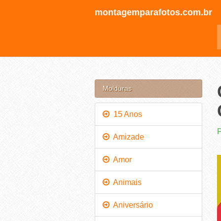
montagemparafotos.com.br
Molduras
15 Anos
P
Amizade
Amor
Animais
Aniversário