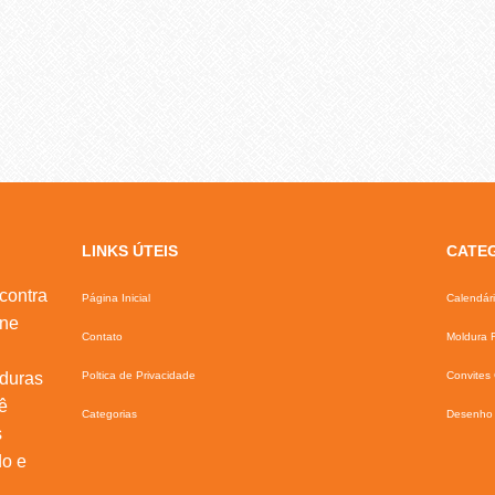
LINKS ÚTEIS
CATE
contra
Página Inicial
Calendár
ine
Contato
Moldura F
lduras
Poltica de Privacidade
Convites 
ê
Categorias
Desenho 
s
do e