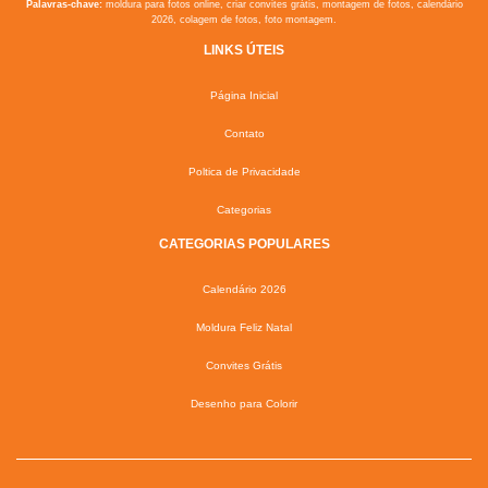
Palavras-chave:
moldura para fotos online, criar convites grátis, montagem de fotos, calendário
2026, colagem de fotos, foto montagem.
LINKS ÚTEIS
Página Inicial
Contato
Poltica de Privacidade
Categorias
CATEGORIAS POPULARES
Calendário 2026
Moldura Feliz Natal
Convites Grátis
Desenho para Colorir