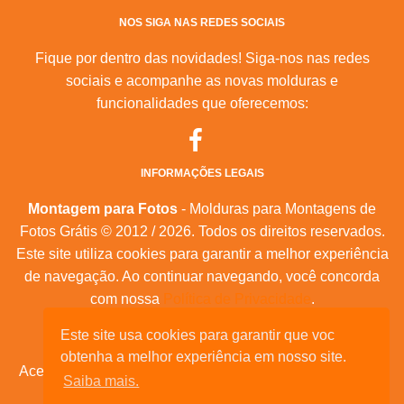
NOS SIGA NAS REDES SOCIAIS
Fique por dentro das novidades! Siga-nos nas redes
sociais e acompanhe as novas molduras e
funcionalidades que oferecemos:
INFORMAÇÕES LEGAIS
Montagem para Fotos
- Molduras para Montagens de
Fotos Grátis © 2012 / 2026. Todos os direitos reservados.
Este site utiliza cookies para garantir a melhor experiência
de navegação. Ao continuar navegando, você concorda
com nossa
Política de Privacidade
.
Mapa do Site
Este site usa cookies para garantir que voc
|
Feeds RSS
|
Sobre Nós
obtenha a melhor experiência em nosso site.
Acesse nossas molduras para:
calendários, convites de
Saiba mais.
aniversário, dia das mães, feliz natal, datas