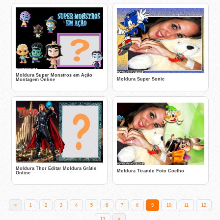
Moldura Super Monstros em Ação
Moldura Super Sonic
Montagem Online
Moldura Thor Editar Moldura Grátis
Moldura Tirando Foto Coelho
Online
«
1
2
3
4
5
6
7
8
9
10
11
12
13
»