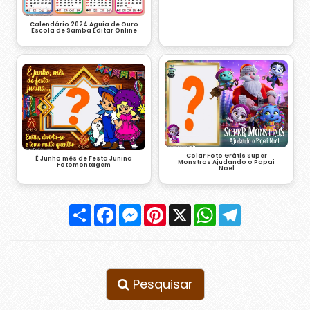
Calendário 2024 Águia de Ouro
Escola de Samba Editar Online
Colar Foto Grátis Super
É Junho mês de Festa Junina
Monstros Ajudando o Papai
Fotomontagem
Noel
Compartilhar
Facebook
Messenger
Pinterest
X
WhatsApp
Telegram
Pesquisar