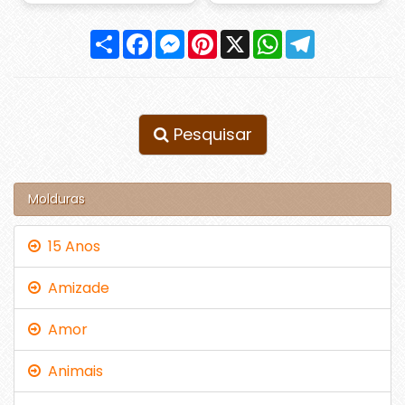
Compartilhar
Facebook
Messenger
Pinterest
X
WhatsApp
Telegram
Pesquisar
Molduras
15 Anos
Amizade
Amor
Animais