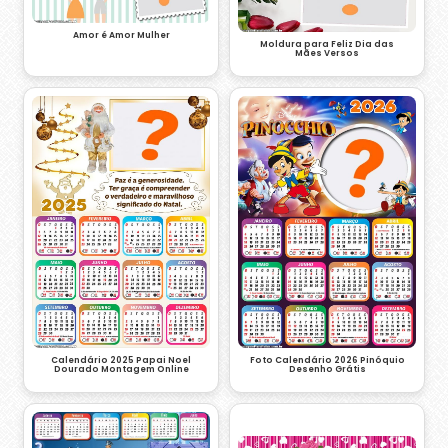
Amor é Amor Mulher
Moldura para Feliz Dia das
Mães Versos
Foto Calendário 2026 Pinóquio
Calendário 2025 Papai Noel
Desenho Grátis
Dourado Montagem Online