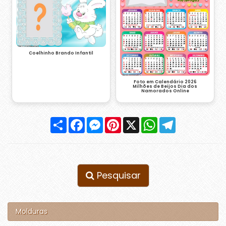
Coelhinho Brando Infantil
Foto em Calendário 2026
Milhões de Beijos Dia dos
Namorados Online
Compartilhar
Facebook
Messenger
Pinterest
X
WhatsApp
Telegram
Pesquisar
Molduras