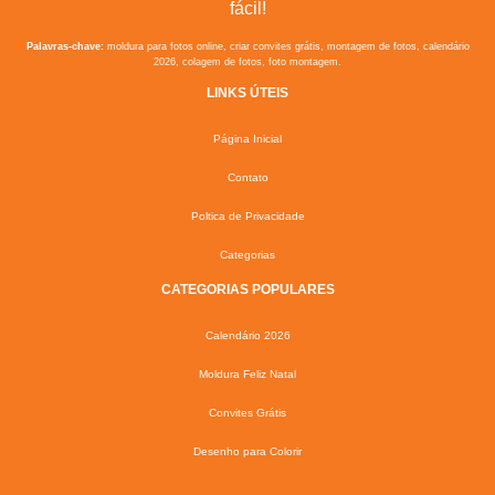
fácil!
Palavras-chave:
moldura para fotos online, criar convites grátis, montagem de fotos, calendário
2026, colagem de fotos, foto montagem.
LINKS ÚTEIS
Página Inicial
Contato
Poltica de Privacidade
Categorias
CATEGORIAS POPULARES
Calendário 2026
Moldura Feliz Natal
Convites Grátis
Desenho para Colorir