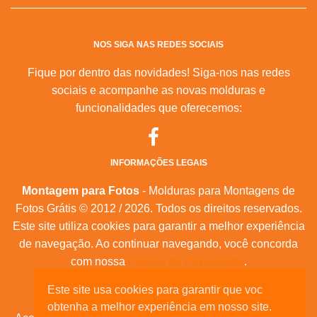
NOS SIGA NAS REDES SOCIAIS
Fique por dentro das novidades! Siga-nos nas redes
sociais e acompanhe as novas molduras e
funcionalidades que oferecemos:
INFORMAÇÕES LEGAIS
Montagem para Fotos
- Molduras para Montagens de
Fotos Grátis © 2012 / 2026. Todos os direitos reservados.
Este site utiliza cookies para garantir a melhor experiência
de navegação. Ao continuar navegando, você concorda
com nossa
Política de Privacidade
.
Este site usa cookies para garantir que voc
Mapa do Site
|
Feeds RSS
|
Sobre Nós
obtenha a melhor experiência em nosso site.