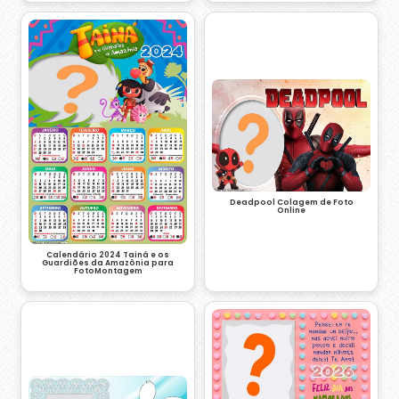
Deadpool Colagem de Foto
Online
Calendário 2024 Tainá e os
Guardiões da Amazônia para
FotoMontagem