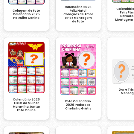
Calendário 2026
Calendári
Colagem de Foto
Feliz Natal
Feliz Pá
Calendário 2025
Corações de Amor
Namora
Patrulha Canina
e Paz Montagem
Montagem 
de Foto
Dor e Tri
Mensa
Calendário 2026
Foto Calendário
LEGO da Mulher
2026 Poderosa
Maravilha Juntar
Chefinha Grátis
Foto Online