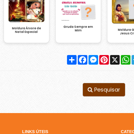
Gruda Sempre em
Moldura Árvore de
Moldura G
Mim
Natal Especial
Jesus Cr
Compartilhar
Facebook
Messenger
Pinterest
X
W
Pesquisar
LINKS ÚTEIS
CATE