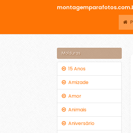
montagemparafotos.com.
Pá
Molduras
15 Anos
Amizade
Amor
Animais
Aniversário