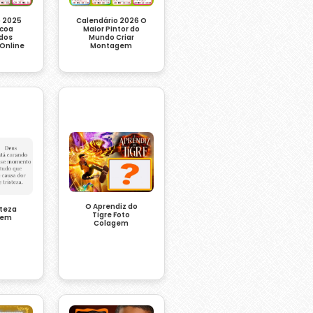
Calendário 2026 O
o 2025
Maior Pintor do
scoa
Mundo Criar
dos
Montagem
Online
O Aprendiz do
steza
Tigre Foto
gem
Colagem