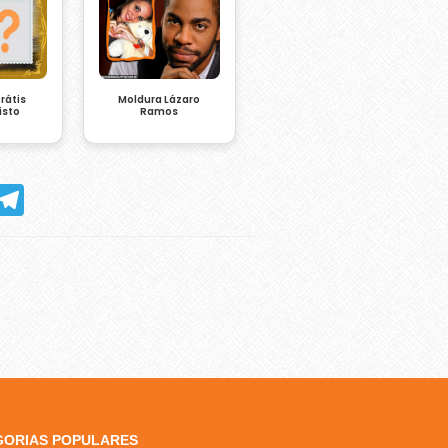
rátis
Moldura Lázaro
isto
Ramos
hatsApp
Telegram
GORIAS POPULARES