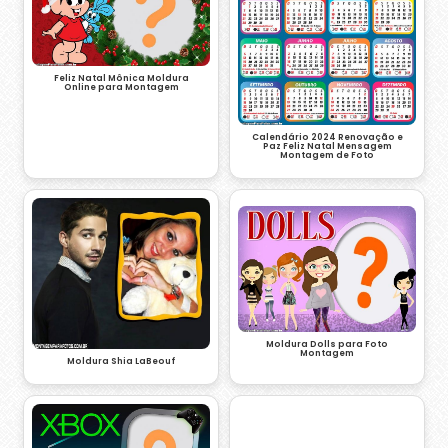
Feliz Natal Mônica Moldura
Online para Montagem
Calendário 2024 Renovação e
Paz Feliz Natal Mensagem
Montagem de Foto
Moldura Dolls para Foto
Montagem
Moldura Shia LaBeouf