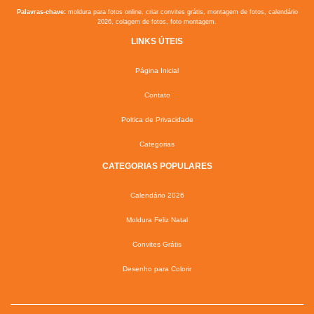
Palavras-chave:
moldura para fotos online, criar convites grátis, montagem de fotos, calendário
2026, colagem de fotos, foto montagem.
LINKS ÚTEIS
Página Inicial
Contato
Poltica de Privacidade
Categorias
CATEGORIAS POPULARES
Calendário 2026
Moldura Feliz Natal
Convites Grátis
Desenho para Colorir