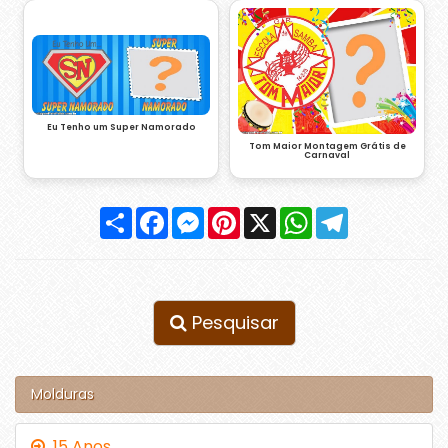
Eu Tenho um Super Namorado
Tom Maior Montagem Grátis de
Carnaval
Compartilhar
Facebook
Messenger
Pinterest
X
WhatsApp
Telegram
Pesquisar
Molduras
15 Anos