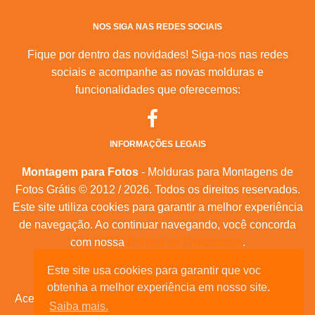
NOS SIGA NAS REDES SOCIAIS
Fique por dentro das novidades! Siga-nos nas redes
sociais e acompanhe as novas molduras e
funcionalidades que oferecemos:
INFORMAÇÕES LEGAIS
Montagem para Fotos
- Molduras para Montagens de
Fotos Grátis © 2012 / 2026. Todos os direitos reservados.
Este site utiliza cookies para garantir a melhor experiência
de navegação. Ao continuar navegando, você concorda
com nossa
Política de Privacidade
.
Mapa do Site
|
Feeds RSS
|
Sobre Nós
Este site usa cookies para garantir que voc
obtenha a melhor experiência em nosso site.
Acesse nossas molduras para:
calendários, convites de
Saiba mais.