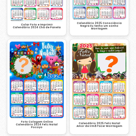
Calendário 2025 Consciência
Colar Foto e Imprimir
Negra Eu tenho um sonho
Calendário 2024 Chá de Panela
Montagem
Foto Colagem Online
Calendário 2025 Feliz Natal
Calendário 2024 Feliz Natal
Amor de Irmã Fazer Montagem
Pocoyo