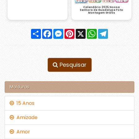
Calendário 2025 Nossa
Senhora de Guadalupe Foto
Montagem Grátis
Compartilhar
Facebook
Messenger
Pinterest
X
WhatsApp
Telegram
Pesquisar
Molduras
15 Anos
Amizade
Amor